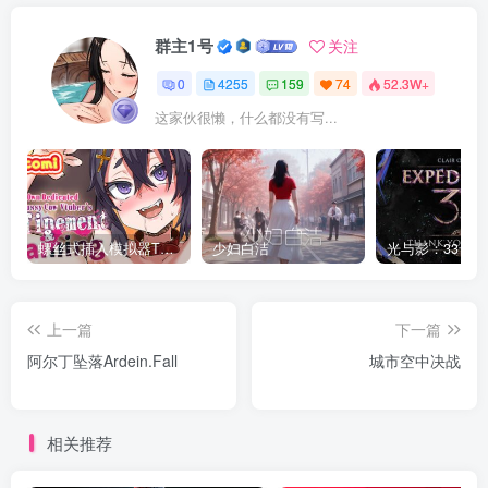
群主1号
关注
0
4255
159
74
52.3W+
这家伙很懒，什么都没有写...
螺丝式插入模拟器TMA02
少妇白洁
上一篇
下一篇
阿尔丁坠落Ardein.Fall
城市空中决战
相关推荐