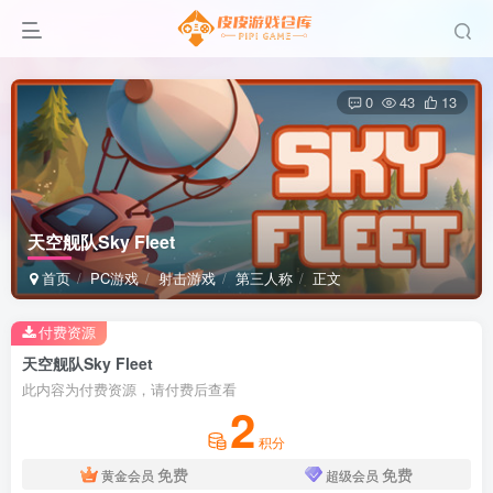
0
43
13
天空舰队Sky Fleet
首页
PC游戏
射击游戏
第三人称
正文
付费资源
天空舰队Sky Fleet
此内容为付费资源，请付费后查看
2
积分
免费
免费
黄金会员
超级会员