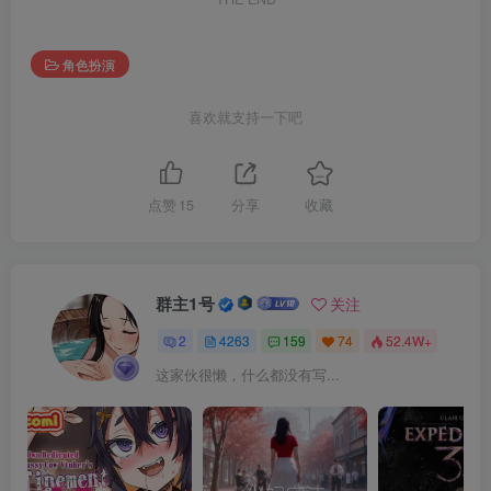
角色扮演
喜欢就支持一下吧
点赞
15
分享
收藏
群主1号
关注
2
4263
159
74
52.4W+
这家伙很懒，什么都没有写...