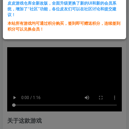
皮皮游戏仓库全新改版，全面升级更换了新的UI和新的会员系
登录购买
统，增加了“社区”功能，各位皮友们可以在社区讨论和提交建
议！
本站所有游戏均可通过积分购买，签到即可赠送积分，连续签到
群主1号
积分可以兑换会员！
关注
私信
1年前发布
关于这款游戏