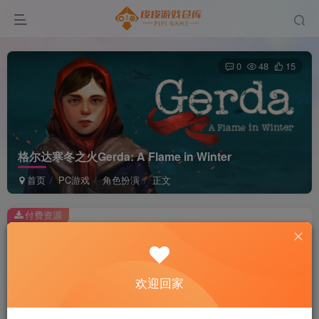
0
48
15
格尔达寒冬之火Gerda: A Flame in Winter
首页
PC游戏
角色扮演
正文
付费资源
格尔达寒冬之火Gerda: A Flame in Winter
此内容为付费资源，请付费后查看
2
欢迎回家
积分
免费
免费
黄金会员
超级会员