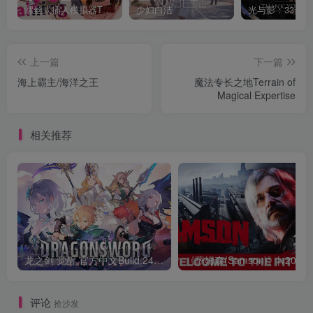
螺丝式插入模拟器TMA02
少妇白洁
上一篇
下一篇
海上霸主/海洋之王
魔法专长之地Terrain of
Magical Expertise
相关推荐
龙之剑 觉醒 官方中文Build.24487183
评论
抢沙发