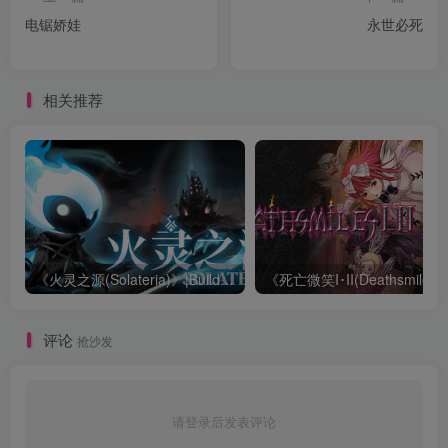
电锯娇娃
永世必死
相关推荐
《火灵之源(Solateria)》|Build 23852807|中文|免安装硬盘版
评论
抢沙发
请登录后发表评论