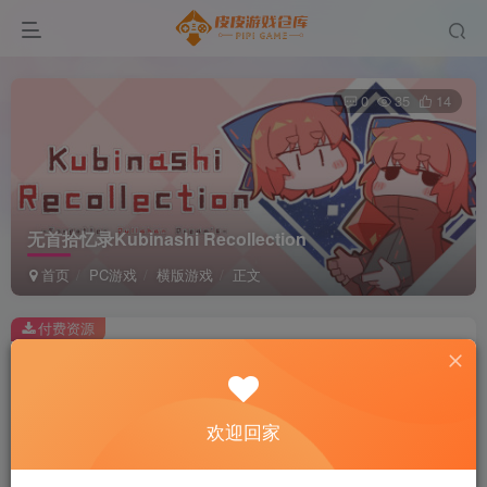
0
35
14
无首拾忆录Kubinashi Recollection
首页
PC游戏
横版游戏
正文
付费资源
无首拾忆录Kubinashi Recollection
此内容为付费资源，请付费后查看
2
欢迎回家
积分
免费
免费
黄金会员
超级会员