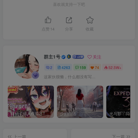
喜欢就支持一下吧
点赞
14
分享
收藏
群主1号
关注
2
4263
159
74
52.5W+
这家伙很懒，什么都没有写...
螺丝式插入模拟器TMA02
少妇白洁
上一篇
下一篇