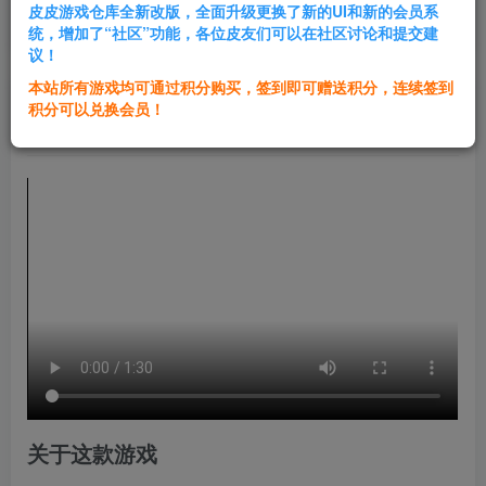
皮皮游戏仓库全新改版，全面升级更换了新的UI和新的会员系
登录购买
统，增加了“社区”功能，各位皮友们可以在社区讨论和提交建
议！
本站所有游戏均可通过积分购买，签到即可赠送积分，连续签到
群主1号
积分可以兑换会员！
关注
私信
1年前发布
关于这款游戏