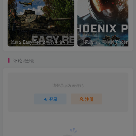
浅红2 Easy Red 2 官方中文v2.0.9
《凤凰点：完整版
评论
抢沙发
请登录后发表评论
登录
注册