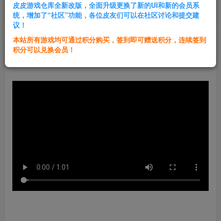
皮皮游戏仓库全新改版，全面升级更换了新的UI和新的会员系
登录购买
统，增加了“社区”功能，各位皮友们可以在社区讨论和提交建
议！
本站所有游戏均可通过积分购买，签到即可赠送积分，连续签到
群主1号
积分可以兑换会员！
关注
私信
2年前更新