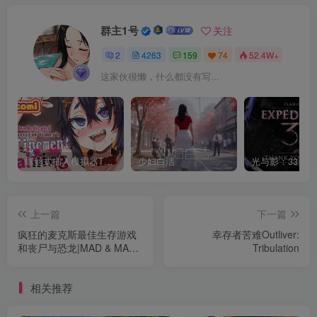
群主1号
关注
2
4263
159
74
52.4W+
这家伙很懒，什么都没有写...
螺丝式插入模拟器TMA02
少妇白洁
上一篇
下一篇
疯狂的麦克斯最佳生存游戏
幸存者苦难Outliver:
和丧尸与恐龙|MAD & MAX:
Tribulation
Zombies Dinosaurs
相关推荐