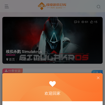
0
61
15
模拟杀戮 Simulakros
首页
PC游戏
射击游戏
正文
付费资源
已售 1
模拟杀戮 Simulakros
此内容为付费资源，请付费后查看
2
欢迎回家
积分
免费
免费
黄金会员
超级会员