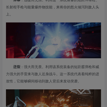
长射程手枪与能量爆炸物技能，来将你的怒火倾泻到敌人头
上。
迸裂
：强大而无畏。利用该系统装备的短距霰弹枪和威
力强大的手雷来与敌人近身战斗。这一系统代表着纯粹的进
攻性，它能够瞬间移动到敌人背后来发动突袭。