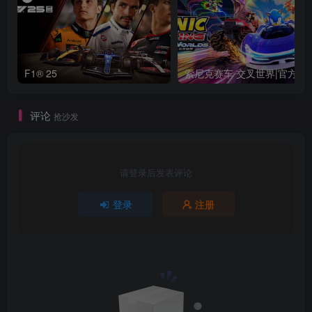
F1® 25
索尼克赛车 交叉世界|官方中文|支持手柄|So
评论
抢沙发
请登录后发表评论
登录
注册