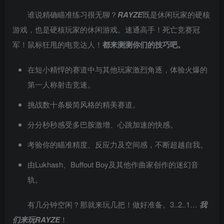
谁说精确瞄准练习很无聊？
RAYZE
既是休闲玩家的硬核
游戏，也是硬核玩家的休闲游戏。速通高手！死亡竞赛冠
军！鼠标狂甩的电竞达人！
都来测测你们的技巧吧。
在短小精悍的赛道中与其他玩家激烈角逐，体验火爆的
第一人称射击竞速。
挑战数十条极简风格的精美赛道。
分分秒秒感受多巴胺激增、心跳加速的快感。
考验你的瞄准精度、反应力及空间感，不断超越自我。
由Lukhash、Buffout Boy及其他作曲家创作的迷幻音
轨。
有几分钟空闲？那就来玩几把！做好准备。3..2..1…
我
们来玩RAYZE
！