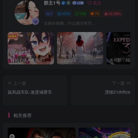
群主1号
关注
0
4255
159
74
52.3W+
这家伙很懒，什么都没有写...
螺丝式插入模拟器TMA02
少妇白洁
上一篇
下一篇
旋风战车队:速度城赛车
漂移21driftce
相关推荐