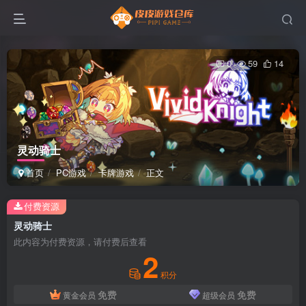
0
59
14
灵动骑士
首页
PC游戏
卡牌游戏
正文
付费资源
灵动骑士
此内容为付费资源，请付费后查看
2
积分
免费
免费
黄金会员
超级会员