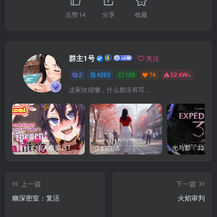
点赞
14
分享
收藏
群主1号
关注
2
4263
159
74
52.4W+
这家伙很懒，什么都没有写...
螺丝式插入模拟器TMA02
少妇白洁
上一篇
下一篇
幽深密室：复活
火焰审判