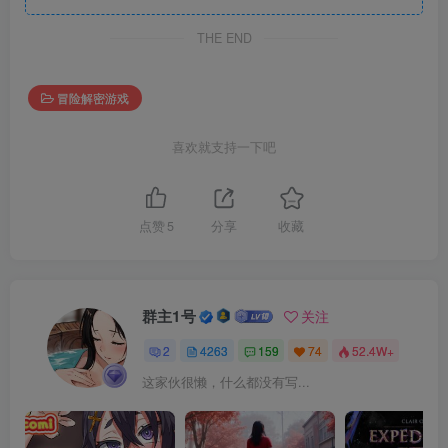
THE END
冒险解密游戏
喜欢就支持一下吧
点赞
5
分享
收藏
群主1号
关注
2
4263
159
74
52.4W+
这家伙很懒，什么都没有写...