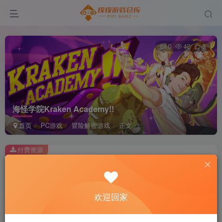
0
42
5
海怪学院Kraken Academy!!
首页
PC游戏
冒险解密游戏
正文
付费资源
海怪学院Kraken Academy!!
此内容为付费资源，请付费后查看
2
欢迎回家
积分
免费
免费
黄金会员
超级会员