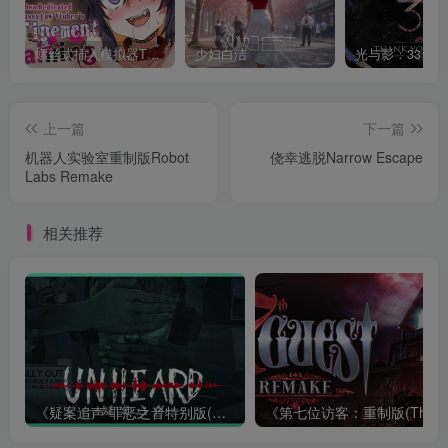
螺丝式插入模拟器TMA02
少妇白洁
上一篇
下一篇
机器人实验室重制版Robot
侥幸逃脱Narrow Escape
Labs Remake
相关推荐
《疑案追声 罪恶之音特别版(Unheard: Voices of Crime Edition)》|BUILD 11111643+全DLC|中文