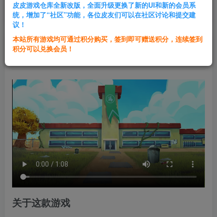
皮皮游戏仓库全新改版，全面升级更换了新的UI和新的会员系
登录购买
统，增加了“社区”功能，各位皮友们可以在社区讨论和提交建
议！
本站所有游戏均可通过积分购买，签到即可赠送积分，连续签到
群主1号
积分可以兑换会员！
关注
私信
1年前发布
关于这款游戏