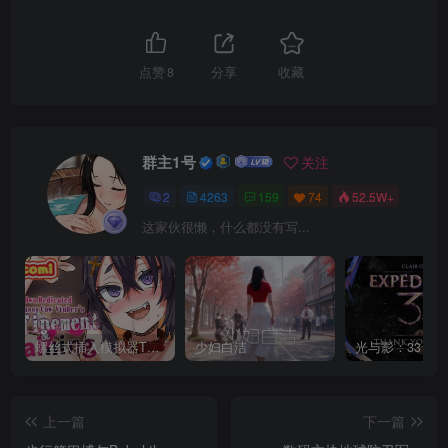
点赞
8
分享
收藏
群主1号
关注
2
4263
159
74
52.5W+
这家伙很懒，什么都没有写...
螺丝式插入模拟器TMA02
少妇白洁
上一篇
下一篇