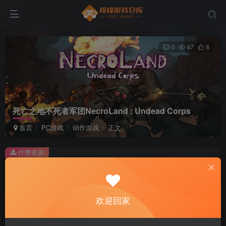
0
47
8
死亡之地不死者军团NecroLand : Undead Corps
首页
PC游戏
动作游戏
正文
付费资源
死亡之地不死者军团NecroLand : Undead Corps
此内容为付费资源，请付费后查看
2
欢迎回家
积分
免费
免费
黄金会员
超级会员