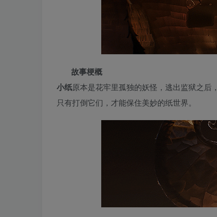
故事梗概
小纸
原本是花牢里孤独的妖怪，逃出监狱之后
只有打倒它们，才能保住美妙的纸世界。