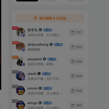
签到领取今日奖励
TOP1
折冬礼
557
这家伙很懒，什么都没有写...
TOP2
shijunsheng
530
懒懒懒懒
TOP3
yaoyanlt
529
这家伙更懒...最懒... ...
TOP4
xiaok
508
这家伙不懒，简介可作证！
TOP5
nrnon
505
这家伙很懒，什么都没有写...
TOP6
wings
495
这家伙很懒，什么都没有写...