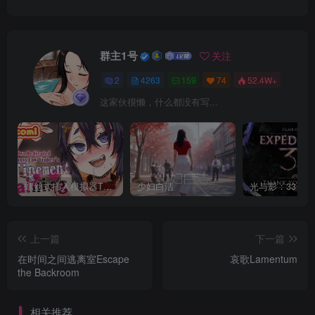
群主1号
关注
2
4263
159
74
52.4W+
这家伙很懒，什么都没有写...
螺丝式插入模拟器TMA02
少妇白洁
上一篇
下一篇
在时间之间逃离室Escape
哀歌Lamentum
the Backroom
相关推荐