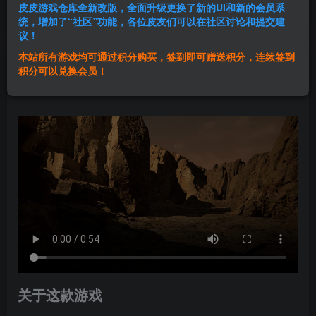
皮皮游戏仓库全新改版，全面升级更换了新的UI和新的会员系
登录购买
统，增加了“社区”功能，各位皮友们可以在社区讨论和提交建
议！
本站所有游戏均可通过积分购买，签到即可赠送积分，连续签到
群主1号
积分可以兑换会员！
关注
私信
1年前发布
关于这款游戏