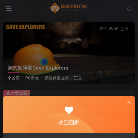
0
38
6
洞穴探险者Cave Explorers
首页
PC游戏
冒险解密游戏
正文
付费资源
洞穴探险者Cave Explorers
此内容为付费资源，请付费后查看
2
欢迎回家
积分
免费
免费
黄金会员
超级会员