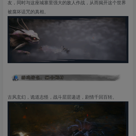
友，同时与这座城寨里强大的敌人作战，从而揭开这个世界
被腐坏诅咒的真相。
古风玄幻，诡道志怪，战斗层层递进，剧情千回百转。