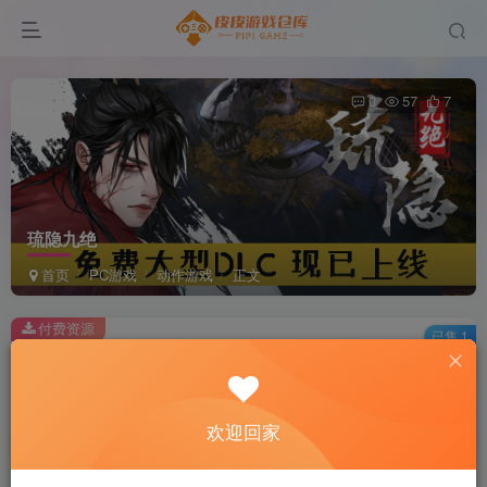
0
57
7
琉隐九绝
首页
PC游戏
动作游戏
正文
付费资源
已售 1
琉隐九绝
此内容为付费资源，请付费后查看
2
欢迎回家
积分
免费
免费
黄金会员
超级会员