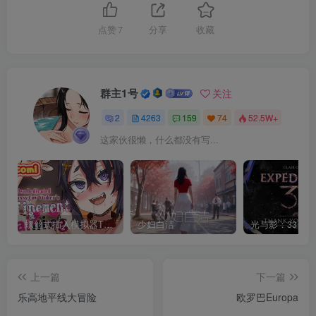
点赞
7
分享
收藏
群主1号
关注
2
4263
159
74
52.5W+
这家伙很懒，什么都没有写...
螺丝式插入模拟器TMA02
少妇白洁
上一篇
下一篇
乐高地平线大冒险
欧罗巴Europa