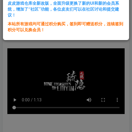
皮皮游戏仓库全新改版，全面升级更换了新的UI和新的会员系
登录购买
统，增加了“社区”功能，各位皮友们可以在社区讨论和提交建
议！
本站所有游戏均可通过积分购买，签到即可赠送积分，连续签到
群主1号
积分可以兑换会员！
关注
私信
2年前更新