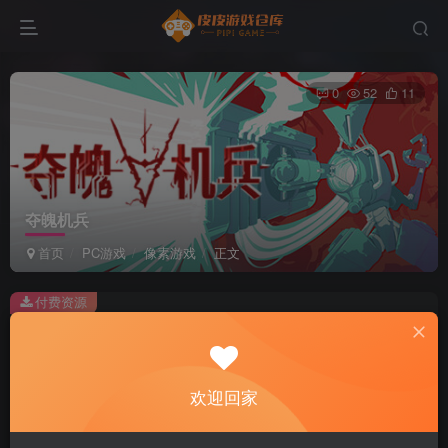
0
52
11
夺魄机兵
首页
PC游戏
像素游戏
正文
付费资源
夺魄机兵
此内容为付费资源，请付费后查看
2
欢迎回家
积分
免费
免费
黄金会员
超级会员