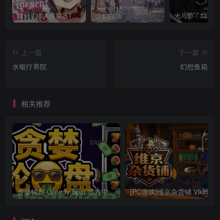
螺丝式插入模拟器TMA02
少妇白洁
上一篇
下一篇
水银疗养院
幻想鱼箱
相关推荐
贪婪轮盘 Greedy Spin 官方中文Build.24493828
[PC游戏]维京杂货铺 