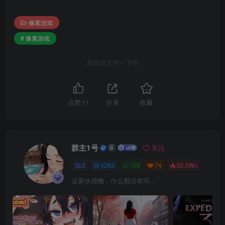
像素游戏
# 像素游戏
喜欢就支持一下吧
点赞
11
分享
收藏
群主1号
关注
2
4263
159
74
52.5W+
这家伙很懒，什么都没有写...