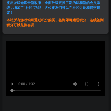
皮皮游戏仓库全新改版，全面升级更换了新的UI和新的会员系
登录购买
统，增加了“社区”功能，各位皮友们可以在社区讨论和提交建
议！
本站所有游戏均可通过积分购买，签到即可赠送积分，连续签到
群主1号
积分可以兑换会员！
关注
私信
2年前更新