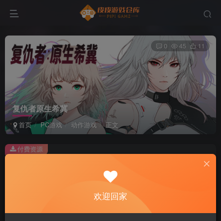
0
45
11
复仇者原生希冀
首页
PC游戏
动作游戏
正文
付费资源
复仇者原生希冀
此内容为付费资源，请付费后查看
2
欢迎回家
积分
免费
免费
黄金会员
超级会员