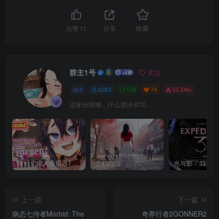
点赞
11
分享
收藏
群主1号
关注
2
4263
159
74
52.5W+
这家伙很懒，什么都没有写...
螺丝式插入模拟器TMA02
少妇白洁
上一篇
下一篇
病态七侍者Morbid: The
奇界行者2GONNER2