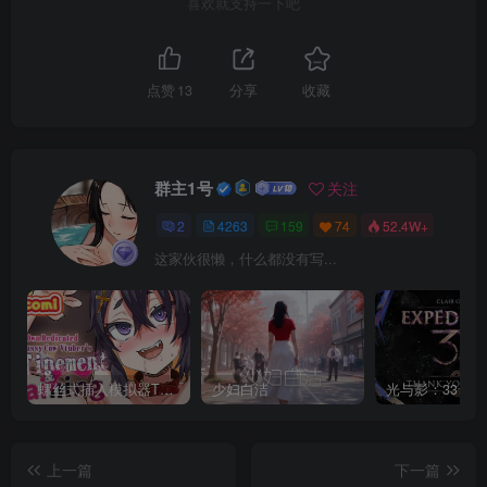
喜欢就支持一下吧
点赞
13
分享
收藏
群主1号
关注
2
4263
159
74
52.4W+
这家伙很懒，什么都没有写...
螺丝式插入模拟器TMA02
少妇白洁
上一篇
下一篇