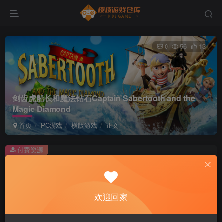
0
56
13
剑齿虎船长和魔法钻石Captain Sabertooth and the
Magic Diamond
首页
PC游戏
横版游戏
正文
付费资源
剑齿虎船长和魔法钻石Captain Sabertooth and the Magic Diamond
此内容为付费资源，请付费后查看
2
欢迎回家
积分
免费
免费
黄金会员
超级会员