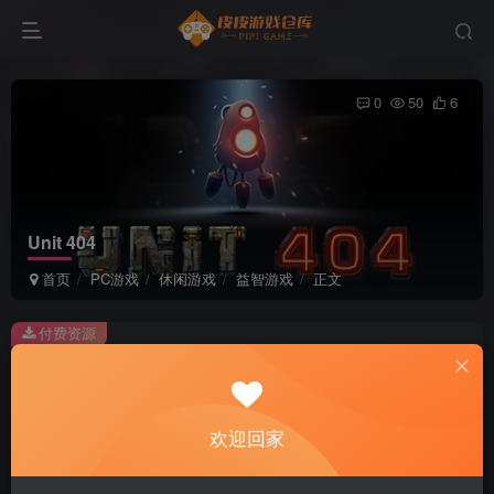
0
50
6
Unit 404
首页
PC游戏
休闲游戏
益智游戏
正文
付费资源
Unit 404
此内容为付费资源，请付费后查看
2
欢迎回家
积分
免费
免费
黄金会员
超级会员