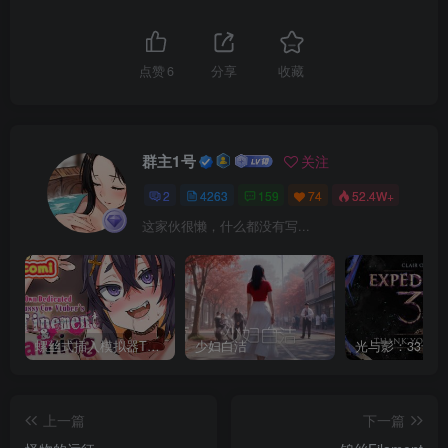
点赞
6
分享
收藏
群主1号
关注
2
4263
159
74
52.4W+
这家伙很懒，什么都没有写...
螺丝式插入模拟器TMA02
少妇白洁
上一篇
下一篇