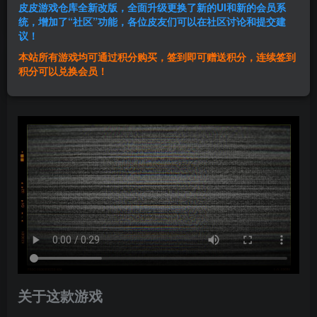
皮皮游戏仓库全新改版，全面升级更换了新的UI和新的会员系
登录购买
统，增加了“社区”功能，各位皮友们可以在社区讨论和提交建
议！
本站所有游戏均可通过积分购买，签到即可赠送积分，连续签到
群主1号
积分可以兑换会员！
关注
私信
1年前发布
关于这款游戏