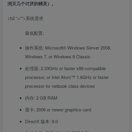
消灭几个讨厌的精灵）。
<h2 “=””>系统需求
最低配置:
操作系统: Microsoft® Windows Server 2008,
Windows 7, or Windows 8 Classic
处理器: 2.33GHz or faster x86-compatible
processor, or Intel Atom™ 1.6GHz or faster
processor for netbook class devices
内存: 2 GB RAM
显卡: 2006 or newer graphics card
DirectX 版本: 9.0