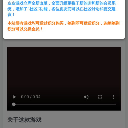
皮皮游戏仓库全新改版，全面升级更换了新的UI和新的会员系
登录购买
统，增加了“社区”功能，各位皮友们可以在社区讨论和提交建
议！
本站所有游戏均可通过积分购买，签到即可赠送积分，连续签到
群主1号
积分可以兑换会员！
关注
私信
1年前发布
关于这款游戏