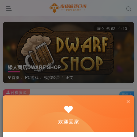
0
62
10
矮人商店DWARF SHOP
首页
PC游戏
模拟经营
正文
付费资源
已售 1
矮人商店DWARF SHOP
此内容为付费资源，请付费后查看
2
欢迎回家
积分
免费
免费
黄金会员
超级会员