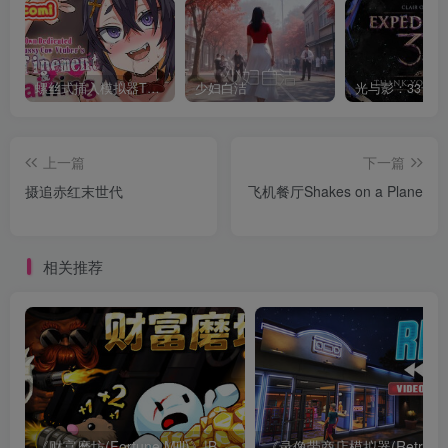
螺丝式插入模拟器TMA02
少妇白洁
上一篇
下一篇
摄追赤红末世代
飞机餐厅Shakes on a Plane
相关推荐
《财富磨坊(Fortune Mill)》|Build 23652340|中文
《录像带商店模拟器(Retro