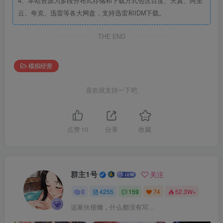
4、本站资源为多段分布式存储和下载方式包含百度、天翼、阿里
云、夸克、迅雷等各大网盘，支持迅雷和IDM下载。
THE END
模拟经营
喜欢就支持一下吧
点赞
10
分享
收藏
群主1号
关注
0
4255
159
74
52.3W+
这家伙很懒，什么都没有写...