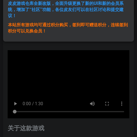
皮皮游戏仓库全新改版，全面升级更换了新的UI和新的会员系
登录购买
统，增加了“社区”功能，各位皮友们可以在社区讨论和提交建
议！
本站所有游戏均可通过积分购买，签到即可赠送积分，连续签到
群主1号
积分可以兑换会员！
关注
私信
1年前发布
关于这款游戏