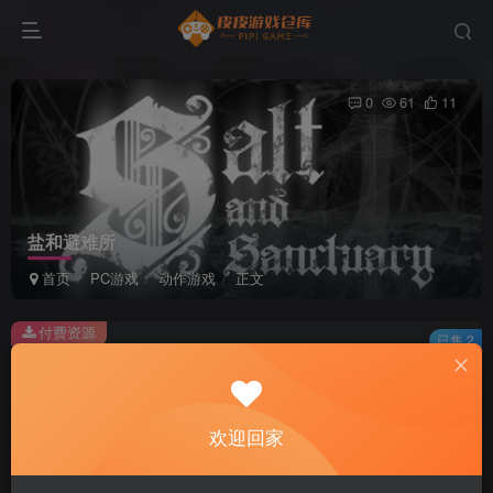
0
61
11
盐和避难所
首页
PC游戏
动作游戏
正文
付费资源
已售 2
盐和避难所
此内容为付费资源，请付费后查看
2
欢迎回家
积分
免费
免费
黄金会员
超级会员