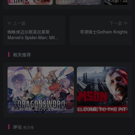
螺丝式插入模拟器TMA02
少妇白洁
上一篇
下一篇
蜘蛛侠迈尔斯莫拉莱斯
哥谭骑士Gotham Knights
Marvel’s Spider-Man: Miles
Morales
相关推荐
龙之剑 觉醒 官方中文Build.24487183
评论
抢沙发