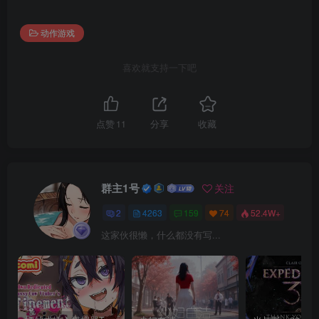
动作游戏
喜欢就支持一下吧
点赞
11
分享
收藏
群主1号
关注
2
4263
159
74
52.4W+
这家伙很懒，什么都没有写...