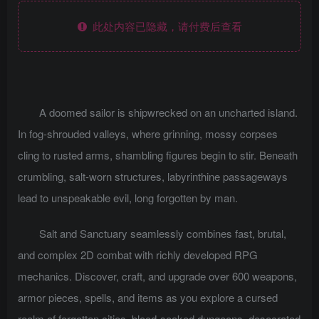
此处内容已隐藏，请付费后查看
A doomed sailor is shipwrecked on an uncharted island.
In fog-shrouded valleys, where grinning, mossy corpses
cling to rusted arms, shambling figures begin to stir. Beneath
crumbling, salt-worn structures, labyrinthine passageways
lead to unspeakable evil, long forgotten by man.
Salt and Sanctuary seamlessly combines fast, brutal,
and complex 2D combat with richly developed RPG
mechanics. Discover, craft, and upgrade over 600 weapons,
armor pieces, spells, and items as you explore a cursed
realm of forgotten cities, blood-soaked dungeons, desecrated