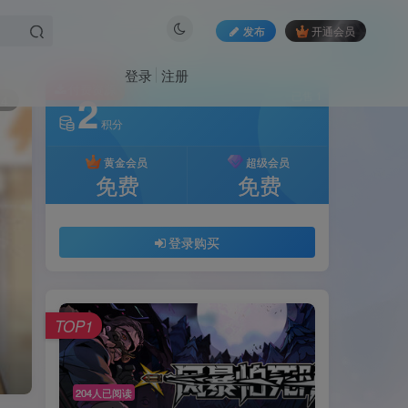
发布
开通会员
登录
注册
付费资源
2
已售 1
14
积分
黄金会员
超级会员
免费
免费
登录购买
TOP1
204人已阅读