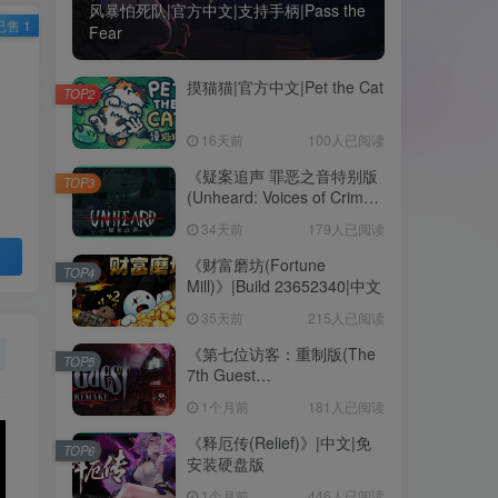
风暴怕死队|官方中文|支持手柄|Pass the
已售 1
Fear
摸猫猫|官方中文|Pet the Cat
TOP2
16天前
100人已阅读
《疑案追声 罪恶之音特别版
TOP3
(Unheard: Voices of Crime
Edition)》|BUILD
34天前
179人已阅读
11111643+全DLC|中文
《财富磨坊(Fortune
TOP4
Mill)》|Build 23652340|中文
35天前
215人已阅读
《第七位访客：重制版(The
TOP5
7th Guest
Remake)》|v1.2.14090|中
1个月前
181人已阅读
文|免安装硬盘版
《释厄传(Relief)》|中文|免
TOP6
安装硬盘版
1个月前
446人已阅读