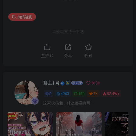
肉鸽游戏
喜欢就支持一下吧
点赞
13
分享
收藏
群主1号
关注
2
4263
159
74
52.4W+
这家伙很懒，什么都没有写...