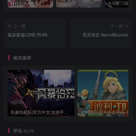
螺丝式插入模拟器TMA02
少妇白洁
上一篇
下一篇
孤寂废墟LONE RUIN
死灵保安 NecroBouncer
相关推荐
风暴怕死队|官方中文|支持手柄|Pass the Fear
波利塔防|官方中文|Poly TD
评论
抢沙发