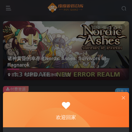
0
83
13
诸神黄昏的幸存者Nordic Ashes: Survivors of
Ragnarok
首页
PC游戏
肉鸽游戏
正文
付费资源
已售 2
诸神黄昏的幸存者Nordic Ashes: Survivors of Ragnarok
此内容为付费资源，请付费后查看
2
欢迎回家
积分
免费
免费
黄金会员
超级会员