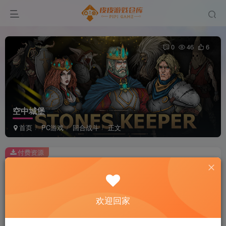
0
46
6
空中城堡
首页
PC游戏
回合战斗
正文
付费资源
空中城堡
此内容为付费资源，请付费后查看
2
欢迎回家
积分
免费
免费
黄金会员
超级会员