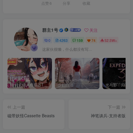
点赞
6
分享
收藏
群主1号
关注
0
4263
159
74
52.5W+
这家伙很懒，什么都没有写...
螺丝式插入模拟器TMA02
少妇白洁
上一篇
下一篇
磁带妖怪Cassette Beasts
神笔谈兵-支持者版