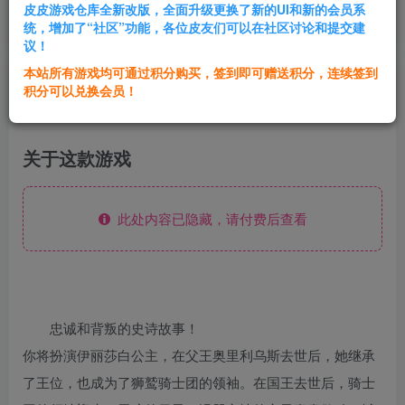
皮皮游戏仓库全新改版，全面升级更换了新的UI和新的会员系
登录购买
统，增加了“社区”功能，各位皮友们可以在社区讨论和提交建
议！
本站所有游戏均可通过积分购买，签到即可赠送积分，连续签到
群主1号
积分可以兑换会员！
关注
私信
2年前发布
关于这款游戏
此处内容已隐藏，请付费后查看
忠诚和背叛的史诗故事！
你将扮演伊丽莎白公主，在父王奥里利乌斯去世后，她继承
了王位，也成为了狮鹫骑士团的领袖。在国王去世后，骑士