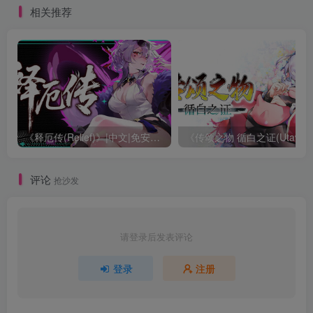
相关推荐
《释厄传(Relief)》|中文|免安装硬盘版
《传颂之物 循白之证(Utawar
评论
抢沙发
请登录后发表评论
登录
注册