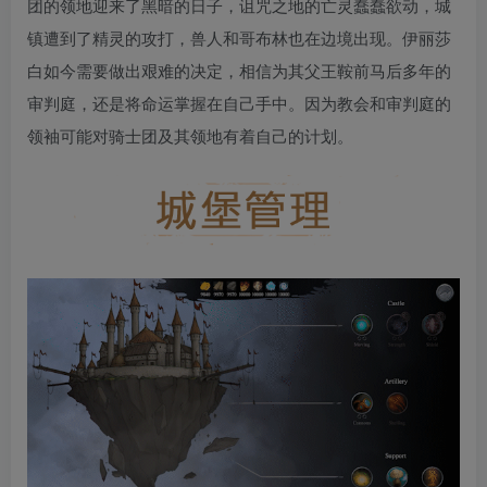
团的领地迎来了黑暗的日子，诅咒之地的亡灵蠢蠢欲动，城
镇遭到了精灵的攻打，兽人和哥布林也在边境出现。伊丽莎
白如今需要做出艰难的决定，相信为其父王鞍前马后多年的
审判庭，还是将命运掌握在自己手中。因为教会和审判庭的
领袖可能对骑士团及其领地有着自己的计划。