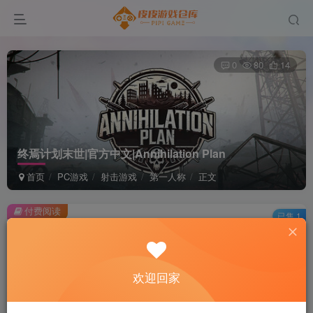
0
80
14
终焉计划末世|官方中文|Annihilation Plan
首页
PC游戏
射击游戏
第一人称
正文
付费阅读
已售 1
终焉计划末世|官方中文|Annihilation Plan
此内容为付费阅读，请付费后查看
1
欢迎回家
积分
免费
免费
黄金会员
超级会员