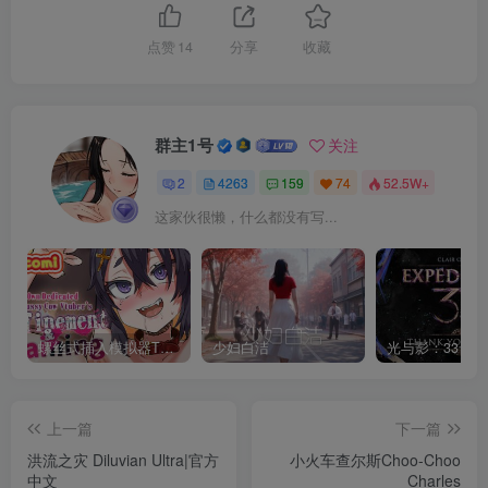
点赞
14
分享
收藏
群主1号
关注
2
4263
159
74
52.5W+
这家伙很懒，什么都没有写...
螺丝式插入模拟器TMA02
少妇白洁
上一篇
下一篇
洪流之灾 Diluvian Ultra|官方
小火车查尔斯Choo-Choo
中文
Charles