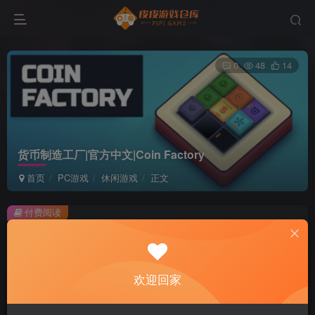
0
48
14
货币制造工厂|官方中文|Coin Factory
首页
PC游戏
休闲游戏
正文
付费阅读
货币制造工厂|官方中文|Coin Factory
此内容为付费阅读，请付费后查看
1
欢迎回家
积分
免费
免费
黄金会员
超级会员