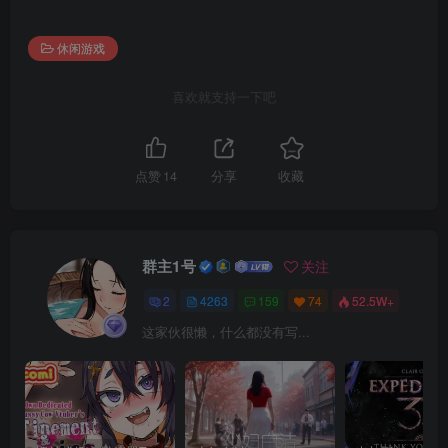
休闲游戏
喜欢就支持一下吧
点赞
14
分享
收藏
群主1号
关注
2
4263
159
74
52.5W+
这家伙很懒，什么都没有写...