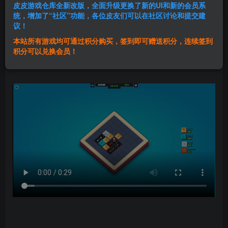
皮皮游戏仓库全新改版，全面升级更换了新的UI和新的会员系
登录购买
统，增加了“社区”功能，各位皮友们可以在社区讨论和提交建
议！
本站所有游戏均可通过积分购买，签到即可赠送积分，连续签到
群主1号
积分可以兑换会员！
关注
私信
2年前更新