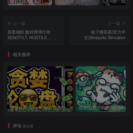
螺丝式插入模拟器TMA02
少妇白洁
上一篇
下一篇
异星倾斜 敌对弹球行动
蚊子模拟器|官方中
XENOTILT: HOSTILE
文|Mosquito Simulator
PINBALL ACTION
相关推荐
贪婪轮盘 Greedy Spin 官方中文Build.24493828
摸猫猫|官方中文|Pet the Cat
评论
抢沙发