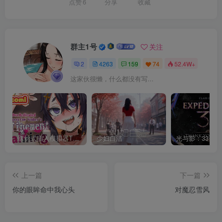
点赞
6
分享
收藏
群主1号
关注
2
4263
159
74
52.4W+
这家伙很懒，什么都没有写...
螺丝式插入模拟器TMA02
少妇白洁
上一篇
下一篇
你的眼眸命中我心头
对魔忍雪风