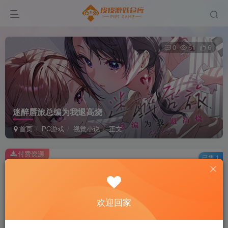
0
61
6
迷醉唇旅总编为我退高烧
首页
PC游戏
视觉小说
正文
付费资源
已售 1
迷醉唇旅总编为我退高烧
此内容为付费资源，请付费后查看
2
欢迎回家
积分
免费
免费
黄金会员
超级会员