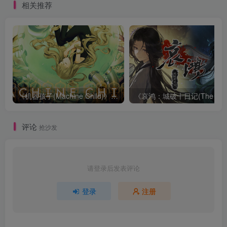
相关推荐
《机器孩子(Machine Child)》|v1.08.042s|中文|免安装硬盘版
《哀鸿：城破十日记
评论
抢沙发
请登录后发表评论
登录
注册