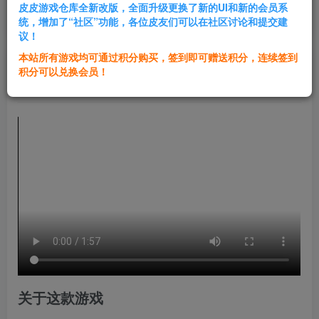
皮皮游戏仓库全新改版，全面升级更换了新的UI和新的会员系
登录购买
统，增加了“社区”功能，各位皮友们可以在社区讨论和提交建
议！
本站所有游戏均可通过积分购买，签到即可赠送积分，连续签到
群主1号
积分可以兑换会员！
关注
私信
2年前发布
关于这款游戏