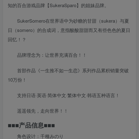
知的百合游戏品牌【SukeraSparo】的姐妹品牌。
SukerSomero在世界语中为砂糖的甘甜（sukera）与夏
日（somero）的合成词，意指酸酸甜甜而又有些色色的夏日
回忆！？
品牌理念为：让世界充满百合！！
首部作品《一生推不如一生恋》系列作品累积销量突破
10万份！
支持日语·英语·简体中文·繁体中文·韩语五种语言！
遥遥领先，走向世界！！
■■■产品信息■■■
角色设计：千種みのり