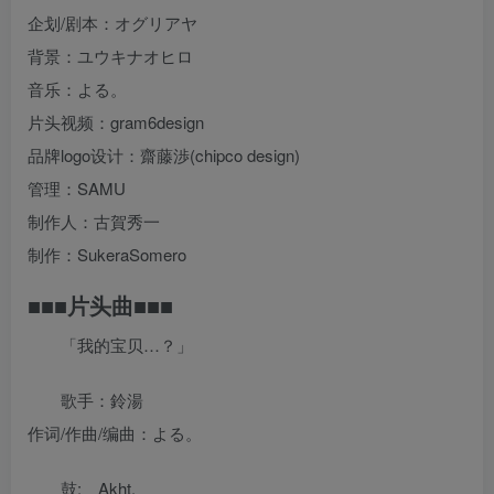
企划/剧本：オグリアヤ
背景：ユウキナオヒロ
音乐：よる。
片头视频：gram6design
品牌logo设计：齋藤渉(chipco design)
管理：SAMU
制作人：古賀秀一
制作：SukeraSomero
■■■片头曲■■■
「我的宝贝…？」
歌手：鈴湯
作词/作曲/编曲：よる。
鼓: Akht.