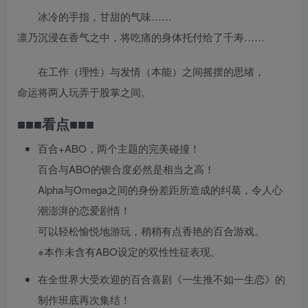
冰冷的手指，甘甜的气味……
凛乃沉浸在香气之中，将吃痛的身体托付给了千寿……
在工作（理性）与发情（本能）之间摇摆的思绪，
命运将两人玩弄于股掌之间。
■■■看点■■■
百合+ABO，两个主题的完美碰撞！
百合与ABO的锲合度必然是相当之高！
Alpha与Omega之间的身份差距所造成的纠葛，令人心
潮澎湃的恋爱剧情！
可以轻松愉悦地游玩，稍稍有点香艳的百合游戏。
※本作未含有ABO设定的双性性征表现。
在全世界大受欢迎的百合喜剧《一生推不如一生恋》的
制作班底再次集结！