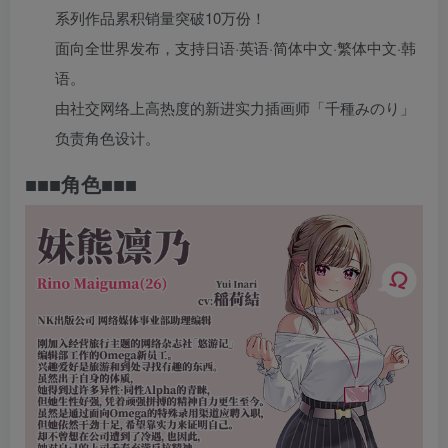
系列作品累积销量突破10万份！
面向全世界发布，支持日语·英语·简体中文·繁体中文·韩
语。
由社交网络上高热度的新进实力插画师「千種みのり」
负责角色设计。
■■■角色■■■