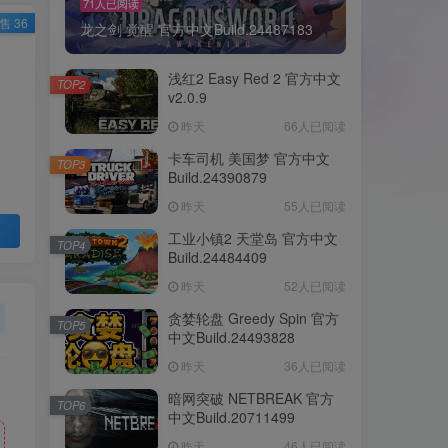
71人已阅读
售 36
龙之剑 觉醒 官方中文Build.24487183
浅红2 Easy Red 2 官方中文
TOP2
v2.0.9
昨天
66人已阅读
卡车司机 美国梦 官方中文
TOP3
Build.24390879
昨天
55人已阅读
工业小镇2 天堂岛 官方中文
TOP4
Build.24484409
昨天
52人已阅读
贪婪轮盘 Greedy Spin 官方
TOP5
中文Build.24493828
昨天
36人已阅读
暗网突破 NETBREAK 官方
TOP6
中文Build.20711499
昨天
46人已阅读