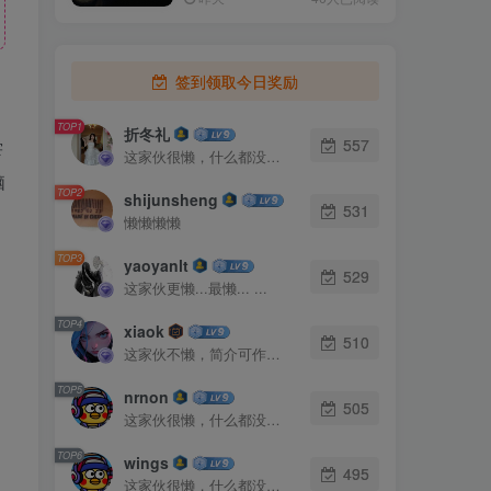
签到领取今日奖励
TOP1
折冬礼
尝
557
这家伙很懒，什么都没有写...
脑
TOP2
shijunsheng
531
懒懒懒懒
TOP3
yaoyanlt
529
这家伙更懒...最懒... ...
TOP4
xiaok
510
这家伙不懒，简介可作证！
TOP5
nrnon
505
这家伙很懒，什么都没有写...
TOP6
wings
495
这家伙很懒，什么都没有写...