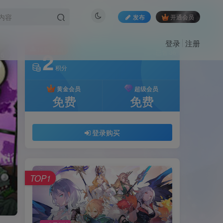
发布
开通会员
登录
注册
付费资源
2
已售 36
15
积分
黄金会员
超级会员
免费
免费
登录购买
TOP1