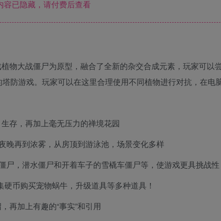
内容已隐藏，请付费后查看
戏植物大战僵尸为原型，融合了全新的杂交合成元素，玩家可以
的塔防游戏。玩家可以在这里合理使用不同植物进行对抗，在电
，生存，再加上毫无压力的禅境花园
天到夜晚再到浓雾，从房顶到游泳池，场景变化多样
撑杆僵尸，潜水僵尸和开着车子的雪橇车僵尸等，使游戏更具挑战性
收集硬币购买宠物蜗牛，升级道具等多种道具！
，再加上有趣的“事实”和引用