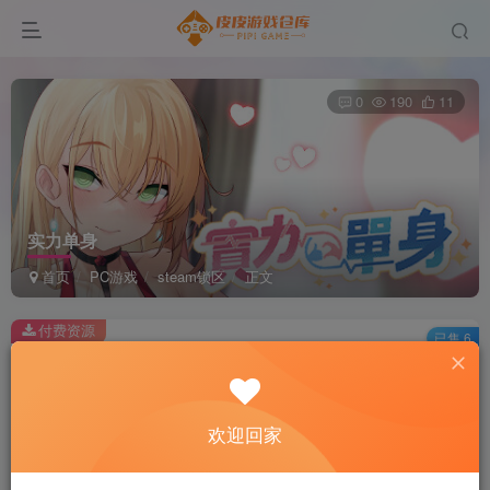
0
190
11
实力单身
首页
PC游戏
steam锁区
正文
付费资源
已售 6
实力单身
此内容为付费资源，请付费后查看
2
欢迎回家
积分
免费
免费
黄金会员
超级会员