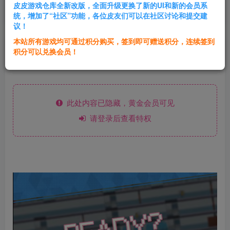
皮皮游戏仓库全新改版，全面升级更换了新的UI和新的会员系
登录购买
统，增加了“社区”功能，各位皮友们可以在社区讨论和提交建
议！
本站所有游戏均可通过积分购买，签到即可赠送积分，连续签到
群主1号
积分可以兑换会员！
关注
私信
2年前发布
此处内容已隐藏，黄金会员可见
请登录后查看特权