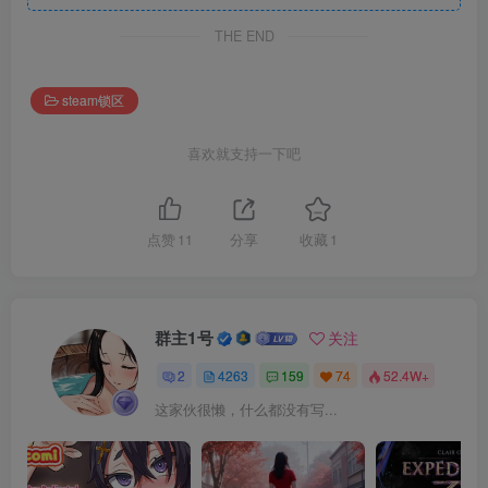
THE END
steam锁区
喜欢就支持一下吧
点赞
11
分享
收藏
1
群主1号
关注
2
4263
159
74
52.4W+
这家伙很懒，什么都没有写...