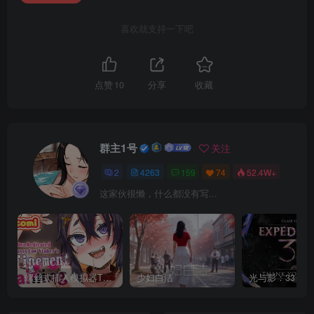
喜欢就支持一下吧
点赞
10
分享
收藏
群主1号
关注
2
4263
159
74
52.4W+
这家伙很懒，什么都没有写...
螺丝式插入模拟器TMA02
少妇白洁