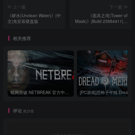
上一篇
下一篇
《秽水(Unclean Water)》|中
《面具之塔(Tower of
文|免安装硬盘版
Mask)》|Build 23884411|中
文|免安装硬盘版
相关推荐
暗网突破 NETBREAK 官方中文Build.20711499
评论
抢沙发