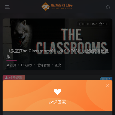
0
157
10
《教室(The Classrooms)》|v0.9.0.763|中文|免安装硬盘
版
首页
PC游戏
恐怖冒险
正文
付费资源
已售 2
《教室(The Classrooms)》|v0.9.0.763|中文|免安装硬盘版
此内容为付费资源，请付费后查看
2
欢迎回家
积分
免费
免费
黄金会员
超级会员