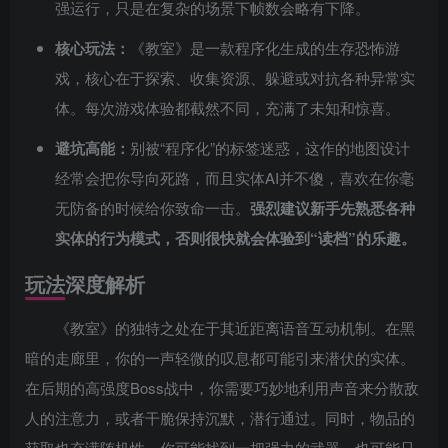
强运行，只是在复杂的场景下帧数会略有下降。
核心玩法：
《教室》是一款程序化生成的生存恐怖游
戏，核心在于探索、收集资源、躲避或对抗各种异常实
体。每次游戏体验都截然不同，充满了未知和惊喜。
避坑高能：
别被“程序化”的标签迷惑，这作的地图设计
经常会把你导向死路，而且实体AI并不傻，喜欢在你毫
无防备的时候给你致命一击。
强烈建议新手先熟悉各种
实体的行为模式，否则很快就会体验到“读档”的乐趣。
玩法深度解析
《教室》的独特之处在于其近距离语音互动机制。在黑
暗的走廊里，你的一声轻微的叹息都可能引来潜伏的实体。
在后期的高强度Boss战中，你需要巧妙地利用声音来分散敌
人的注意力，或者干脆保持沉默，潜行通过。同时，物品的
获取也充满随机性，你可能找到一把强力的武器，也可能只