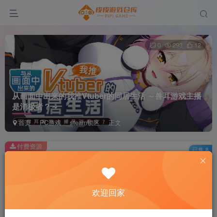
0
293
12
从画面中出来的我推Vtuber的同居生活 ～兽耳游戏主播
是消极者？～
首页
PC游戏
steam锁区
正文
付费资源
已售 8
从画面中出来的我推Vtuber的同居生活 ～兽耳游戏主播是消极者？～
此内容为付费资源，请付费后查看
2
欢迎回家
积分
免费
免费
黄金会员
超级会员