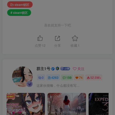
steam锁区
# steam锁区
喜欢就支持一下吧
点赞
12
分享
收藏
1
群主1号
关注
0
4263
159
74
52.5W+
这家伙很懒，什么都没有写...