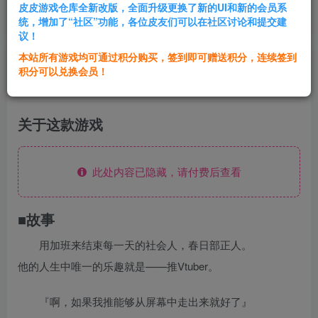
皮皮游戏仓库全新改版，全面升级更换了新的UI和新的会员系
登录购买
统，增加了“社区”功能，各位皮友们可以在社区讨论和提交建
议！
本站所有游戏均可通过积分购买，签到即可赠送积分，连续签到
群主1号
积分可以兑换会员！
关注
私信
2年前更新
关于这款游戏
此处内容已隐藏，请付费后查看
■故事
用加班来结束每一天的社会人，春日部正人。
他的人生中唯一的乐趣就是——推Vtuber。
『啊，如果我推能够从屏幕中走出来就好了』