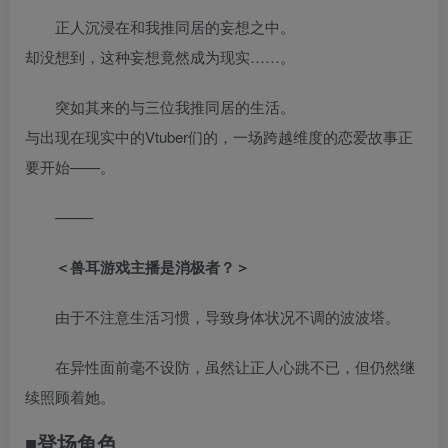
正人沉浸在和我推同居的妄想之中。
却没想到，这种妄想竟然成为现实……。
突如其来的与三位我推同居的生活。
与出现在现实中的Vtuber们的，一场跨越维度的恋爱故事正
要开始——。
——–
＜兽耳游戏主播是消极者？＞
由于不注意生活习惯，导致身体状况不调的波波塔。
在异性面前毫不设防，虽然让正人心跳不已，但仍然继
续照顾着她。
■登场角色