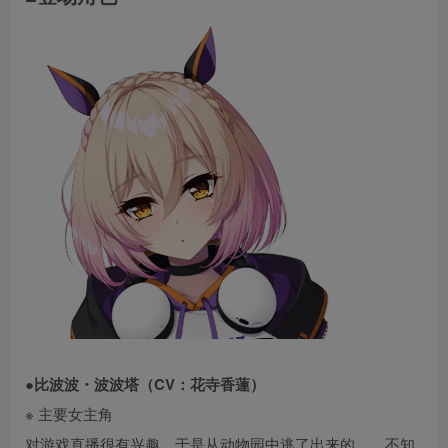
●比波波・波波塔（CV：花寺香蓮）
※ 主要女主角
对游戏直播很有兴趣，于是从动物园中逃了出来的……不知