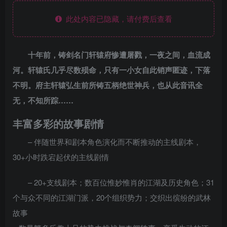
此处内容已隐藏，请付费后查看
十年前，铸剑名门轩辕府惨遭屠戮，一夜之间，血流成
河。轩辕氏几乎尽数殒命，只有一小女自此销声匿迹，下落
不明。府主轩辕弘生前所铸五柄绝世神兵，也从此音讯全
无，不知所踪……
丰富多彩的故事剧情
– 伴随世界和剧本角色演化而不断推动的主线剧本，
30+小时跌宕起伏的主线剧情
– 20+支线剧本；数百位惟妙惟肖的江湖及历史角色；31
个与众不同的江湖门派，20个组织势力；交织出缤纷的武林
故事