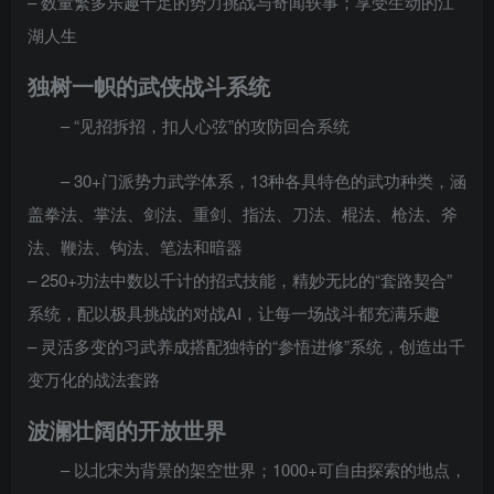
– 数量繁多乐趣十足的势力挑战与奇闻轶事；享受生动的江
湖人生
独树一帜的武侠战斗系统
– “见招拆招，扣人心弦”的攻防回合系统
– 30+门派势力武学体系，13种各具特色的武功种类，涵
盖拳法、掌法、剑法、重剑、指法、刀法、棍法、枪法、斧
法、鞭法、钩法、笔法和暗器
– 250+功法中数以千计的招式技能，精妙无比的“套路契合”
系统，配以极具挑战的对战AI，让每一场战斗都充满乐趣
– 灵活多变的习武养成搭配独特的“参悟进修”系统，创造出千
变万化的战法套路
波澜壮阔的开放世界
– 以北宋为背景的架空世界；1000+可自由探索的地点，