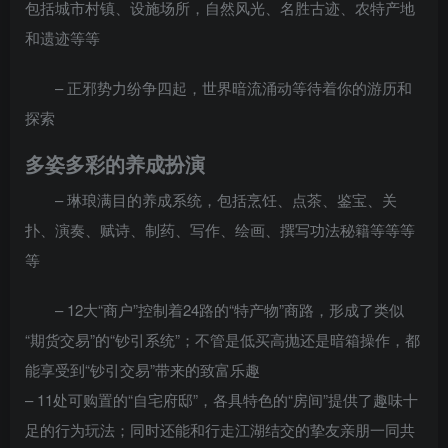
包括城市村镇、设施场所，自然风光、名胜古迹、农特产地
和遗迹等等
– 正邪势力纷争四起，世界暗流涌动等待着你的游历和
探索
多姿多彩的养成扮演
– 琳琅满目的养成系统，包括烹饪、点茶、鉴宝、关
扑、演奏、赋诗、制药、写作、绘画、撰写功法秘籍等等等
等
– 12大“商户”控制着24路的“特产物”商路，形成了类似
“期货交易”的“钞引系统”；不管是低买高抛还是暗箱操作，都
能享受到“钞引交易”带来的致富乐趣
– 11处可购置的“自宅府邸”，各具特色的“房间”提供了趣味十
足的行为玩法；同时还能和行走江湖结交的挚友亲朋一同共