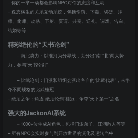
– 你的一举一动都会影响NPC对你的态度和互动
– 逸态横生的关系互动系统，包括偷窃、下毒、切磋、拜
师、偷师、劫杀、下厨、宴请、共奏、送礼、调戏、告白、
结婚等等
精彩绝伦的“天书论剑”
– 南北势力：以淮河为分界线，划分出“南”“北”两大势
力，参与“天书论剑”
– 比武论剑：门派和组织会派出各自的“比武代表”，来争
夺不同规格的比武桂冠
– 绝顶之争：角逐“绝顶论剑”桂冠，争夺“天下第一”之名
强大的JackonAI系统
– 1000+位生成AI角色，包括门派弟子、江湖散人等等
– 所有NPC会实时参与到开放世界的演化及运转当中