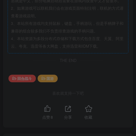
后就是中文，部分电脑启动后需要在游戏内设置中文才会显示。
2、如果游戏可以联机我们会在游戏页面特别注明，联机的方式请
查看游戏说明。
3、本站所有游戏均支持鼠标，键盘，手柄游玩，但是手柄牌子和
兼容的组合较多我们不负责排查游戏的手柄问题。
4、本站资源为多段分布式存储和下载方式包含百度、天翼、阿里
云、夸克、迅雷等各大网盘，支持迅雷和IDM下载。
THE END
回合战斗
国游
喜欢就支持一下吧
点赞
8
分享
收藏