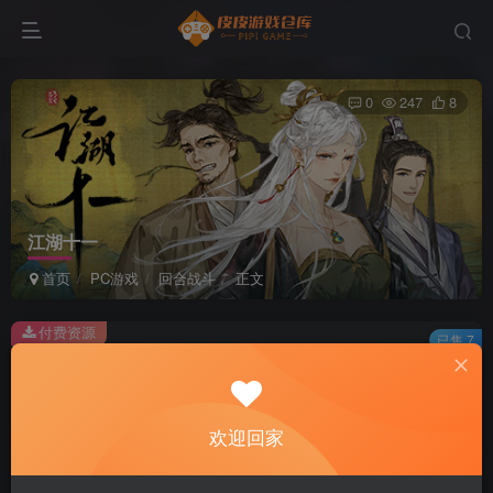
0
247
8
江湖十一
首页
PC游戏
回合战斗
正文
付费资源
已售 7
江湖十一
此内容为付费资源，请付费后查看
2
欢迎回家
积分
免费
免费
黄金会员
超级会员