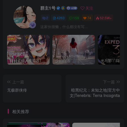
群主1号
关注
2
4263
159
74
52.5W+
这家伙很懒，什么都没有写...
螺丝式插入模拟器TMA02
少妇白洁
上一篇
下一篇
无极群侠传
暗黑纪元：未知之地|官方中
文|Tenebris: Terra Incognita
相关推荐