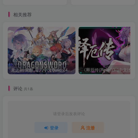
Fractured But Whole
相关推荐
龙之剑 觉醒 官方中文Build.24487183
《释厄传
评论
共1条
请登录后发表评论
登录
注册