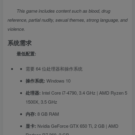
This game includes content such as blood, drug
reference, partial nudity, sexual themes, strong language, and
violence.
系统需求
最低配置:
需要 64 位处理器和操作系统
操作系统:
Windows 10
处理器:
Intel Core i7-4790, 3.4 GHz | AMD Ryzen 5
1500X, 3.5 GHz
内存:
8 GB RAM
显卡:
Nvidia GeForce GTX 650 Ti, 2 GB | AMD
Radeon R7 360, 2 GB