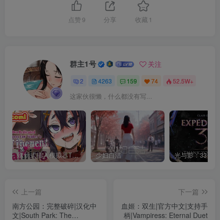
点赞
9
分享
收藏
1
群主1号
关注
2
4263
159
74
52.5W+
这家伙很懒，什么都没有写...
螺丝式插入模拟器TMA02
少妇白洁
上一篇
下一篇
南方公园：完整破碎|汉化中
血姬：双生|官方中文|支持手
文|South Park: The
柄|Vampiress: Eternal Duet