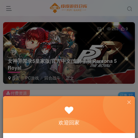
1
263
9
女神异闻录5皇家版|官方中文|支持手柄|Persona 5
Royal
首页
PC游戏
回合战斗
正文
付费资源
已售 27
女神异闻录5皇家版|官方中文|支持手柄|Persona 5 Royal
此内容为付费资源，请付费后查看
2
欢迎回家
积分
免费
免费
黄金会员
超级会员