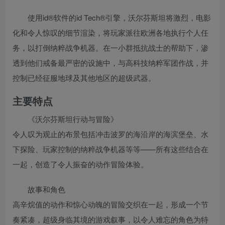
使用id®软件的id Tech®引擎，沃尔芬斯坦将激烈，电影
化和令人惊叹的细节渲染，将玩家派往欧洲各地执行个人任
务，以打倒纳粹战争机器。在一小群抵抗战士的帮助下，渗
透到他们戒备最严密的设施中，与高科技纳粹军团作战，并
控制已经征服地球及其他地区的超级武器。
主要特点
《沃尔芬斯坦行动与冒险》
令人叹为观止的布景包括冲击波罗的海沿岸的海滨堡垒、水
下探险、玩家控制的纳粹战争机器等等——所有这些结合在
一起，创造了令人振奋的动作冒险体验。
故事和角色
高辛烷值的动作和惊心动魄的冒险交织在一起，形成一个节
奏紧凑，超级身临其境的游戏叙事，以令人难忘的角色为特