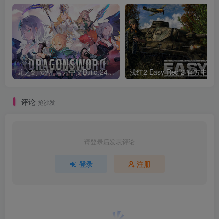
龙之剑 觉醒 官方中文Build.24487183
浅红2 E
评论
抢沙发
请登录后发表评论
登录
注册