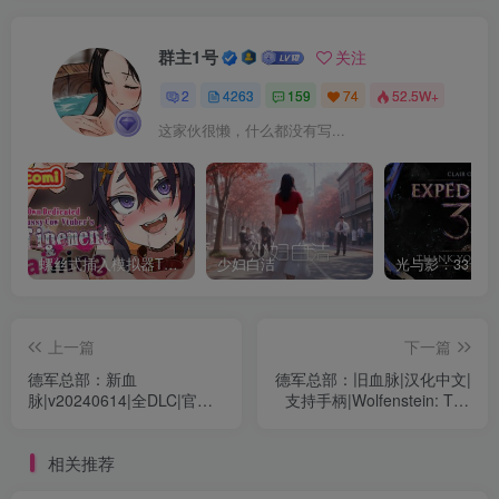
群主1号
关注
2
4263
159
74
52.5W+
这家伙很懒，什么都没有写...
螺丝式插入模拟器TMA02
少妇白洁
上一篇
下一篇
德军总部：新血
德军总部：旧血脉|汉化中文|
脉|v20240614|全DLC|官方
支持手柄|Wolfenstein: The
中文|支持手柄|Wolfenstein:
Old Blood
Youngblood
相关推荐