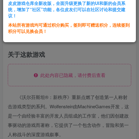
皮皮游戏仓库全新改版，全面升级更换了新的UI和新的会员系
登录购买
统，增加了“社区”功能，各位皮友们可以在社区讨论和提交建
议！
本站所有游戏均可通过积分购买，签到即可赠送积分，连续签到
群主1号
积分可以兑换会员！
关注
私信
8个月前发布
关于这款游戏
此处内容已隐藏，请付费后查看
《沃尔芬斯坦®：新秩序》重新点燃了创造第一人称射
击游戏类型的系列。Wolfenstein由MachineGames开发，这
是一个由经验丰富的开发人员组成的工作室，他们因创建故
事驱动的游戏而著称，它提供了一个包含动作，冒险和第一
人称战斗的深度游戏叙事。