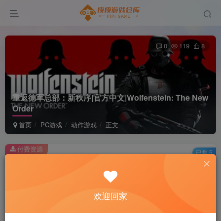
0
119
8
重返德军总部：新秩序|官方中文|Wolfenstein: The New
Order
首页
PC游戏
动作游戏
正文
付费资源
已售 5
重返德军总部：新秩序|官方中文|Wolfenstein: The New Order
此内容为付费资源，请付费后查看
2
欢迎回家
积分
免费
免费
黄金会员
超级会员